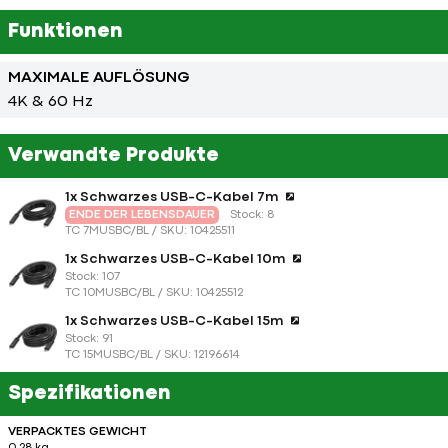
Funktionen
MAXIMALE AUFLÖSUNG
4K & 60 Hz
Verwandte Produkte
1x Schwarzes USB-C-Kabel 7m
ENDE DER LEBENSDAUER
Stock: 8
TC 7MUSBC/BL / SKU: 10425511
1x Schwarzes USB-C-Kabel 10m
Stock: 107
TC 10MUSBC/BL / SKU: 10425512
1x Schwarzes USB-C-Kabel 15m
Stock: 91
TC 15MUSBC/BL / SKU: 12196614
Spezifikationen
VERPACKTES GEWICHT