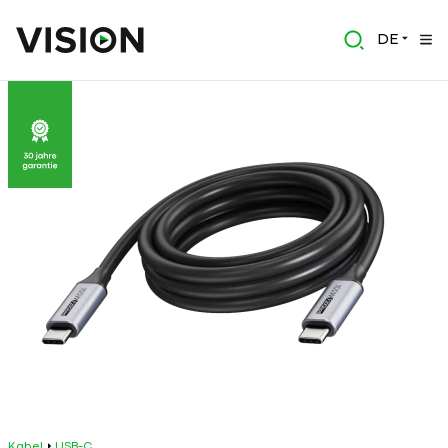
DE
Kabel
USB-C