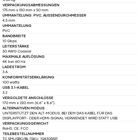
0,28 kg
VERPACKUNGSABMESSUNGEN
175 mm x 150 mm x 50 mm
UMMANTELUNG: PVC, AUSSENDURCHMESSER
4,5 mm
UMMANTELUNG
PVC
BANDBREITE
10 Gbps
LEITERSTÄRKE
30 AWG Coaxial
MAXIMALE AUFLÖSUNG
4K bei 60 Hz
LADESTROM
3 A
KONFORMITÄTSERKLÄRUNG
100 watts
USB 3.1-KABEL
3.2
VERGOLDETE ANSCHLÜSSE
170 mm x 220 mm (6,6″ x 8,6″)
ALTERNATIVEN MODUS
UNTERSTÜTZT DEN ALT-MODUS, BEI DEM DAS KABEL FÜR DAS
DISPLAYPORT- ODER HDMI-SIGNAL VERWENDET WIRD STATT USB.
VERPACKUNGSGEWICHT
RoHS, CE, FCC
TEILEBESTELLNUMMER
TC 5MUSBC/BL [SKU: 10430555]