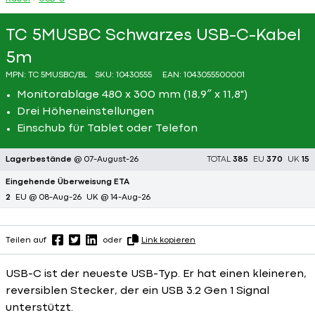
TC 5MUSBC Schwarzes USB-C-Kabel
5m
MPN:
TC 5MUSBC/BL
SKU:
10430555
EAN:
1043055500001
Monitorablage 480 x 300 mm (18,9″ x 11,8")
Drei Höheneinstellungen
Einschub für Tablet oder Telefon
Lagerbestände
@ 07-August-26
TOTAL
385
EU
370
UK
15
Eingehende Überweisung ETA
2
EU @ 08-Aug-26
UK @ 14-Aug-26
Teilen auf
oder
Link kopieren
USB-C ist der neueste USB-Typ. Er hat einen kleineren,
reversiblen Stecker, der ein USB 3.2 Gen 1 Signal
unterstützt.