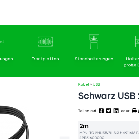
rungen
Frontplatten
Standhalterungen
Halte
große 
Kabel
USB
Schwarz USB 
Teilen auf
oder
2m
MPN:
TC 2MUSB/BL
SKU:
4911616
E
491161600000