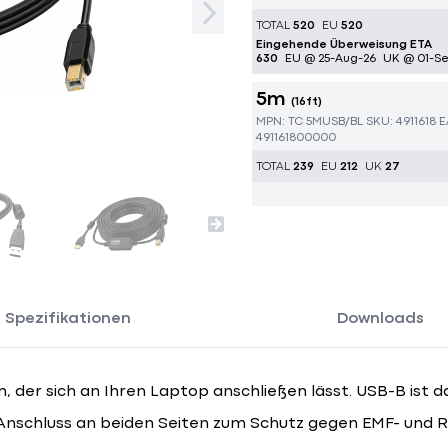
TOTAL
520
EU
520
Eingehende Überweisung ETA
630
EU @ 25-Aug-26
UK @ 01-Se
5m
(16ft)
MPN:
TC 5MUSB/BL
SKU:
4911618
E
491161800000
TOTAL
239
EU
212
UK
27
Spezifikationen
Downloads
 der sich an Ihren Laptop anschließen lässt. USB-B ist da
Anschluss an beiden Seiten zum Schutz gegen EMF- und R