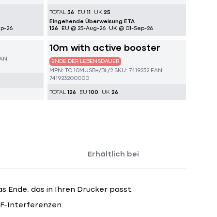
TOTAL
36
EU
11
UK
25
Eingehende Überweisung ETA
p-26
126
EU @ 25-Aug-26
UK @ 01-Sep-26
10m with active booster
AN:
ENDE DER LEBENSDAUER
MPN:
TC 10MUSB+/BL/2
SKU:
7419232
EAN:
741923200000
TOTAL
126
EU
100
UK
26
Erhältlich bei
s Ende, das in Ihren Drucker passt.
F-Interferenzen.