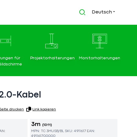
Deutsch
rungen für
Projektorhalterungen
Monitorhalterungen
Bildschirme
2.0-Kabel
Seite drucken
Link kopieren
3m
(10ft)
AN:
MPN:
TC 3MUSB/BL
SKU:
4911617
EAN:
491161700000