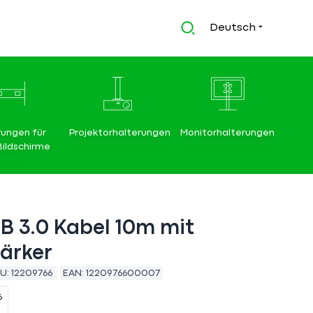
Deutsch
rungen für
Projektorhalterungen
Monitorhalterungen
Bildschirme
B 3.0 Kabel 10m mit
ärker
U:
12209766
EAN:
1220976600007
6