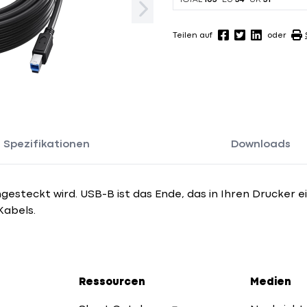
TOTAL
105
EU
54
UK
51
Teilen auf
oder
Spezifikationen
Downloads
ngesteckt wird. USB-B ist das Ende, das in Ihren Drucker e
Kabels.
Ressourcen
Medien