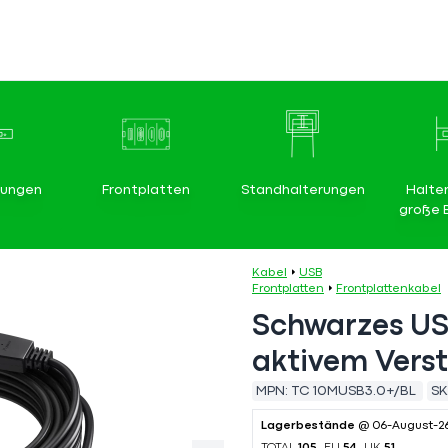
rungen
Frontplatten
Standhalterungen
Halte
große 
Kabel
USB
Frontplatten
Frontplattenkabel
Schwarzes US
aktivem Verst
MPN:
TC 10MUSB3.0+/BL
SK
Lagerbestände
@ 06-August-2