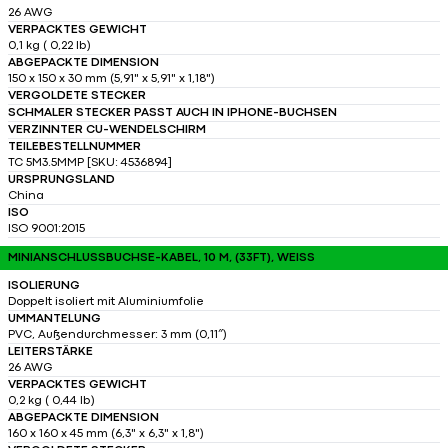
26 AWG
VERPACKTES GEWICHT
0,1 kg ( 0,22 lb)
ABGEPACKTE DIMENSION
150 x 150 x 30 mm (5,91" x 5,91" x 1,18")
VERGOLDETE STECKER
SCHMALER STECKER PASST AUCH IN IPHONE-BUCHSEN
VERZINNTER CU-WENDELSCHIRM
TEILEBESTELLNUMMER
TC 5M3.5MMP [SKU: 4536894]
URSPRUNGSLAND
China
ISO
ISO 9001:2015
MINIANSCHLUSSBUCHSE-KABEL, 10 M, (33FT), WEISS
ISOLIERUNG
Doppelt isoliert mit Aluminiumfolie
UMMANTELUNG
PVC, Außendurchmesser: 3 mm (0,11″)
LEITERSTÄRKE
26 AWG
VERPACKTES GEWICHT
0,2 kg ( 0,44 lb)
ABGEPACKTE DIMENSION
160 x 160 x 45 mm (6,3" x 6,3" x 1,8")