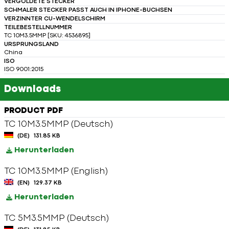
VERGOLDETE STECKER
SCHMALER STECKER PASST AUCH IN IPHONE-BUCHSEN
VERZINNTER CU-WENDELSCHIRM
TEILEBESTELLNUMMER
TC 10M3.5MMP [SKU: 4536895]
URSPRUNGSLAND
China
ISO
ISO 9001:2015
Downloads
PRODUCT PDF
TC 10M3.5MMP (Deutsch)
(DE)
131.85 KB
Herunterladen
TC 10M3.5MMP (English)
(EN)
129.37 KB
Herunterladen
TC 5M3.5MMP (Deutsch)