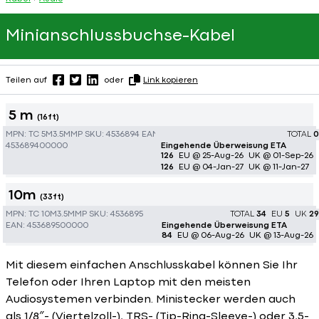
Minianschlussbuchse-Kabel
Teilen auf
oder
Link kopieren
5 m
(16ft)
MPN:
TC 5M3.5MMP
SKU:
4536894
EAN:
TOTAL
0
453689400000
Eingehende Überweisung ETA
126
EU @ 25-Aug-26
UK @ 01-Sep-26
126
EU @ 04-Jan-27
UK @ 11-Jan-27
10m
(33ft)
MPN:
TC 10M3.5MMP
SKU:
4536895
TOTAL
34
EU
5
UK
29
EAN:
453689500000
Eingehende Überweisung ETA
84
EU @ 06-Aug-26
UK @ 13-Aug-26
Mit diesem einfachen Anschlusskabel können Sie Ihr
Telefon oder Ihren Laptop mit den meisten
Audiosystemen verbinden. Ministecker werden auch
als 1/8″- (Viertelzoll-), TRS- (Tip-Ring-Sleeve-) oder 3,5-