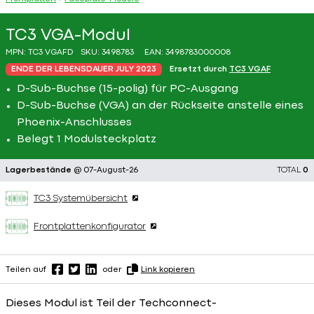
TC3 VGA-Modul
MPN:
TC3 VGAFD
SKU:
3498783
EAN:
3498783000008
ENDE DER LEBENSDAUER JULY 2023
Ersetzt durch
TC3 VGAF
D-Sub-Buchse (15-polig) für PC-Ausgang
D-Sub-Buchse (VGA) an der Rückseite anstelle eines
Phoenix-Anschlusses
Belegt 1 Modulsteckplatz
Lagerbestände
@ 07-August-26
TOTAL
0
TC3 Systemübersicht
Frontplattenkonfigurator
Teilen auf
oder
Link kopieren
Dieses Modul ist Teil der Techconnect-