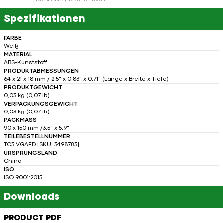
TC3 BLANK / SKU: 3446572
Spezifikationen
FARBE
Weiß
MATERIAL
ABS-Kunststoff
PRODUKTABMESSUNGEN
64 x 21 x 18 mm / 2,5" x 0,83" x 0,71" (Länge x Breite x Tiefe)
PRODUKTGEWICHT
0,03 kg (0,07 lb)
VERPACKUNGSGEWICHT
0,03 kg (0,07 lb)
PACKMASS
90 x 150 mm /3,5" x 5,9"
TEILEBESTELLNUMMER
TC3 VGAFD [SKU: 3498783]
URSPRUNGSLAND
China
ISO
ISO 9001:2015
Downloads
PRODUCT PDF