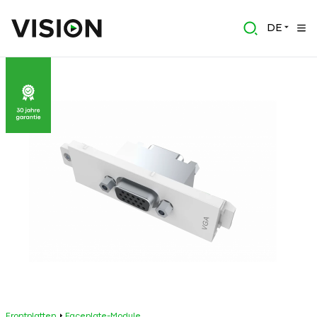
DE
Frontplatten
Faceplate-Module