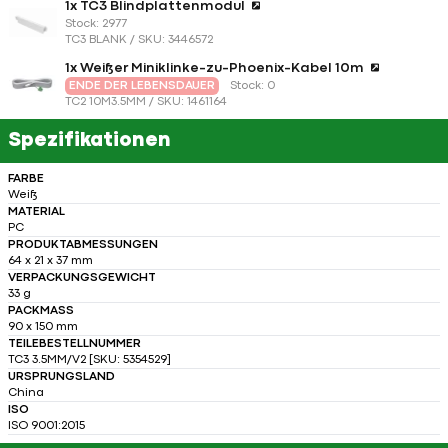
1x TC3 Blindplattenmodul
Stock: 2977
TC3 BLANK / SKU: 3446572
1x Weißer Miniklinke-zu-Phoenix-Kabel 10m
ENDE DER LEBENSDAUER
Stock: 0
TC2 10M3.5MM / SKU: 1461164
Spezifikationen
FARBE
Weiß
MATERIAL
PC
PRODUKTABMESSUNGEN
64 x 21 x 37 mm
VERPACKUNGSGEWICHT
33 g
PACKMASS
90 x 150 mm
TEILEBESTELLNUMMER
TC3 3.5MM/V2 [SKU: 5354529]
URSPRUNGSLAND
China
ISO
ISO 9001:2015