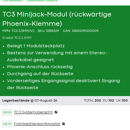
TC3 Minijack-Modul (rückwärtige
Phoenix-Klemme)
MPN:
TC3 3.5MM/V2
SKU:
5354529
EAN:
5354529000009
Ersetzt
TC3 3.5MM
Belegt 1 Modulsteckplatz
Bestens zur Verwendung mit einem Stereo-
Audiokabel geeignet
Phoenix-Anschluss rückseitig
Durchgang auf der Rückseite
Vorderseitiges Eingangssignal deaktiviert Eingang
der Rückseite
Lagerbestände
@ 07-August-26
TOTAL
202
EU
102
UK
100
TC3 Systemübersicht
Frontplattenkonfigurator