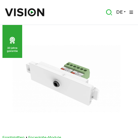
DE
Frontplatten
Faceplate-Module