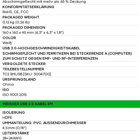
Abschirmgeflecht mit mehr als 65 % Deckung
KONFORMITÄTSERKLÄRUNG
RoHS, CE, FCC
PACKAGED WEIGHT
0,12 kg (0,26 lb)
PACKAGED DIMENSION
160 x 160 x 45 mm (6,3" x 6,3" x 1,8")
COLOR
Weiß
USB 2.0-HOCHGESCHWINDIGKEITSKABEL
SCHIRMGEFLECHT UND FERRITKERN BEI STECKERENDE A (COMPUTER)
ZUM SCHUTZ GEGEN EMF- UND RF-INTERFERENZEN
VERGOLDETE STECKER
TEILEBESTELLNUMMER
TC2 3MUSB [SKU: 3004700]
URSPRUNGSLAND
China
ISO
ISO 9001:2015
WEISSES USB 2.0 KABEL 5M
ISOLIERUNG
HDPE
UMMANTELUNG: PVC, AUSSENDURCHMESSER
4,5 mm (0,18")
LEITERSTÄRKE
28+24AWG