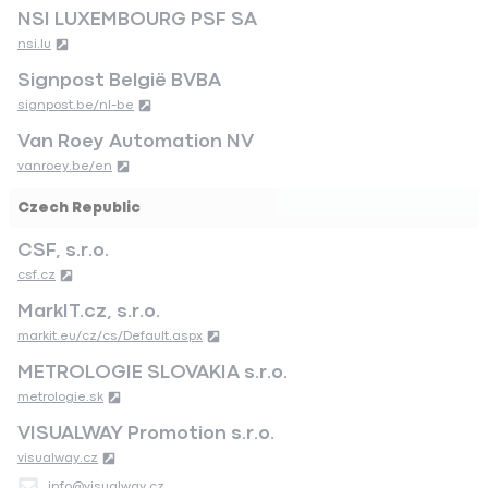
Short Catalogue
Frontplattenkonfigurators
Halterungssuche
Kabelfinder
Schulungen
Catalogue
Product Images (ZIP)
Medien
Nachrichten
Mailingliste beitreten
Rechtliches
Datenschutzerklärung