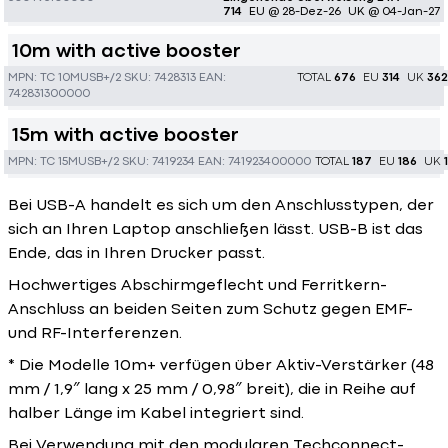
714
EU @ 28-Dez-26
UK @ 04-Jan-27
10m with active booster
MPN:
TC 10MUSB+/2
SKU:
7428313
EAN:
TOTAL
676
EU
314
UK
362
742831300000
15m with active booster
MPN:
TC 15MUSB+/2
SKU:
7419234
EAN:
741923400000
TOTAL
187
EU
186
UK
1
Bei USB-A handelt es sich um den Anschlusstypen, der
sich an Ihren Laptop anschließen lässt. USB-B ist das
Ende, das in Ihren Drucker passt.
Hochwertiges Abschirmgeflecht und Ferritkern-
Anschluss an beiden Seiten zum Schutz gegen EMF-
und RF-Interferenzen.
* Die Modelle 10m+ verfügen über Aktiv-Verstärker (48
mm / 1,9″ lang x 25 mm / 0,98″ breit), die in Reihe auf
halber Länge im Kabel integriert sind.
Bei Verwendung mit den modularen Techconnect-