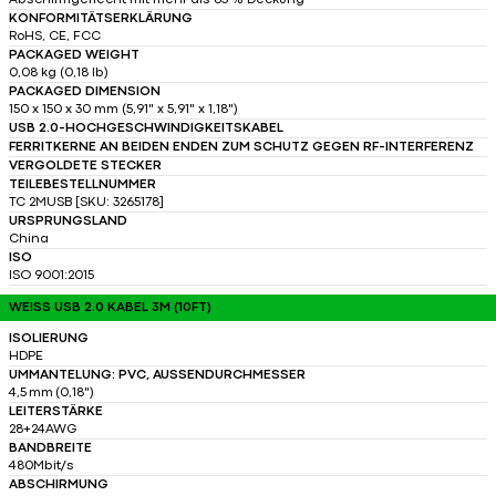
Abschirmgeflecht mit mehr als 65 % Deckung
KONFORMITÄTSERKLÄRUNG
RoHS, CE, FCC
PACKAGED WEIGHT
0,08 kg (0,18 lb)
PACKAGED DIMENSION
150 x 150 x 30 mm (5,91" x 5,91" x 1,18")
USB 2.0-HOCHGESCHWINDIGKEITSKABEL
FERRITKERNE AN BEIDEN ENDEN ZUM SCHUTZ GEGEN RF-INTERFERENZ
VERGOLDETE STECKER
TEILEBESTELLNUMMER
TC 2MUSB [SKU: 3265178]
URSPRUNGSLAND
China
ISO
ISO 9001:2015
WEISS USB 2.0 KABEL 3M (10FT)
ISOLIERUNG
HDPE
UMMANTELUNG: PVC, AUSSENDURCHMESSER
4,5 mm (0,18")
LEITERSTÄRKE
28+24AWG
BANDBREITE
480Mbit/s
ABSCHIRMUNG