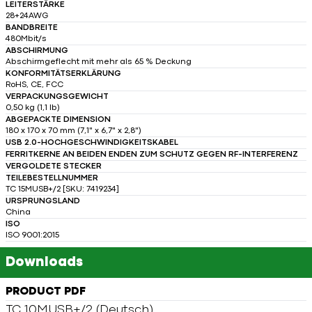
LEITERSTÄRKE
28+24AWG
BANDBREITE
480Mbit/s
ABSCHIRMUNG
Abschirmgeflecht mit mehr als 65 % Deckung
KONFORMITÄTSERKLÄRUNG
RoHS, CE, FCC
VERPACKUNGSGEWICHT
0,50 kg (1,1 lb)
ABGEPACKTE DIMENSION
180 x 170 x 70 mm (7,1" x 6,7" x 2,8")
USB 2.0-HOCHGESCHWINDIGKEITSKABEL
FERRITKERNE AN BEIDEN ENDEN ZUM SCHUTZ GEGEN RF-INTERFERENZ
VERGOLDETE STECKER
TEILEBESTELLNUMMER
TC 15MUSB+/2 [SKU: 7419234]
URSPRUNGSLAND
China
ISO
ISO 9001:2015
Downloads
PRODUCT PDF
TC 10MUSB+/2 (Deutsch)