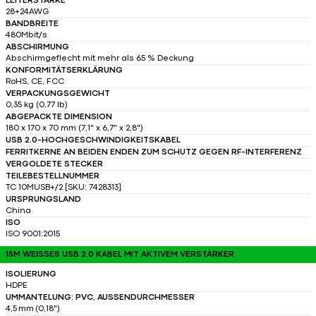
LEITERSTÄRKE
28+24AWG
BANDBREITE
480Mbit/s
ABSCHIRMUNG
Abschirmgeflecht mit mehr als 65 % Deckung
KONFORMITÄTSERKLÄRUNG
RoHS, CE, FCC
VERPACKUNGSGEWICHT
0,35 kg (0,77 lb)
ABGEPACKTE DIMENSION
180 x 170 x 70 mm (7,1" x 6,7" x 2,8")
USB 2.0-HOCHGESCHWINDIGKEITSKABEL
FERRITKERNE AN BEIDEN ENDEN ZUM SCHUTZ GEGEN RF-INTERFERENZ
VERGOLDETE STECKER
TEILEBESTELLNUMMER
TC 10MUSB+/2 [SKU: 7428313]
URSPRUNGSLAND
China
ISO
ISO 9001:2015
15M WEISSES USB 2.0 KABEL MIT AKTIVEM VERSTÄRKER
ISOLIERUNG
HDPE
UMMANTELUNG: PVC, AUSSENDURCHMESSER
4,5 mm (0,18")