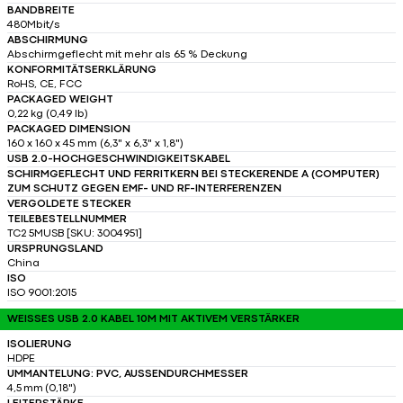
BANDBREITE
480Mbit/s
ABSCHIRMUNG
Abschirmgeflecht mit mehr als 65 % Deckung
KONFORMITÄTSERKLÄRUNG
RoHS, CE, FCC
PACKAGED WEIGHT
0,22 kg (0,49 lb)
PACKAGED DIMENSION
160 x 160 x 45 mm (6,3" x 6,3" x 1,8")
USB 2.0-HOCHGESCHWINDIGKEITSKABEL
SCHIRMGEFLECHT UND FERRITKERN BEI STECKERENDE A (COMPUTER)
ZUM SCHUTZ GEGEN EMF- UND RF-INTERFERENZEN
VERGOLDETE STECKER
TEILEBESTELLNUMMER
TC2 5MUSB [SKU: 3004951]
URSPRUNGSLAND
China
ISO
ISO 9001:2015
WEISSES USB 2.0 KABEL 10M MIT AKTIVEM VERSTÄRKER
ISOLIERUNG
HDPE
UMMANTELUNG: PVC, AUSSENDURCHMESSER
4,5 mm (0,18")