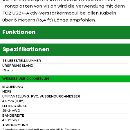
Frontplatten von Vision wird die Verwendung mit dem
TC2 USB+-Aktiv-Verstärkermodul bei allen Kabeln
über 5 Metern (16,4 ft) Länge empfohlen.
Funktionen
Spezifikationen
TEILEBESTELLNUMMER
URSPRUNGSLAND
China
WEISSES USB 2.0 KABEL 2M
ISOLIERUNG
HDPE
UMMANTELUNG: PVC, AUSSENDURCHMESSER
4,5 mm (0,18")
LEITERSTÄRKE
28+24AWG
BANDBREITE
480Mbit/s
ABSCHIRMUNG