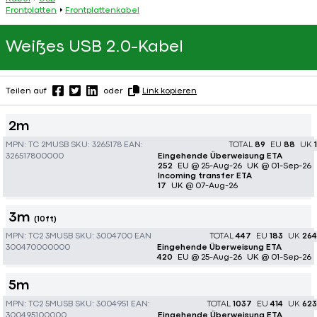
Frontplatten
Frontplattenkabel
Weißes USB 2.0-Kabel
Teilen auf
oder
Link kopieren
2m
MPN:
TC 2MUSB
SKU:
3265178
EAN:
TOTAL
89
EU
88
UK
1
326517800000
Eingehende Überweisung ETA
252
EU @ 25-Aug-26
UK @ 01-Sep-26
Incoming transfer ETA
17
UK @ 07-Aug-26
3m
(10ft)
MPN:
TC2 3MUSB
SKU:
3004700
EAN:
TOTAL
447
EU
183
UK
264
300470000000
Eingehende Überweisung ETA
420
EU @ 25-Aug-26
UK @ 01-Sep-26
5m
MPN:
TC2 5MUSB
SKU:
3004951
EAN:
TOTAL
1037
EU
414
UK
623
300495100000
Eingehende Überweisung ETA