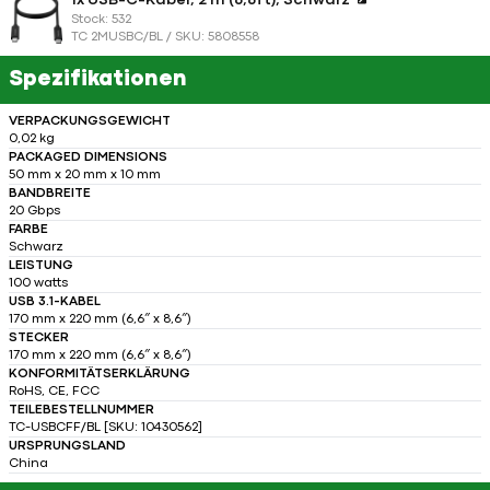
1x USB-C-Kabel, 2 m (6,6ft), Schwarz
Stock: 532
TC 2MUSBC/BL / SKU: 5808558
Spezifikationen
VERPACKUNGSGEWICHT
0,02 kg
PACKAGED DIMENSIONS
50 mm x 20 mm x 10 mm
BANDBREITE
20 Gbps
FARBE
Schwarz
LEISTUNG
100 watts
USB 3.1-KABEL
170 mm x 220 mm (6,6″ x 8,6″)
STECKER
170 mm x 220 mm (6,6″ x 8,6″)
KONFORMITÄTSERKLÄRUNG
RoHS, CE, FCC
TEILEBESTELLNUMMER
TC-USBCFF/BL [SKU: 10430562]
URSPRUNGSLAND
China