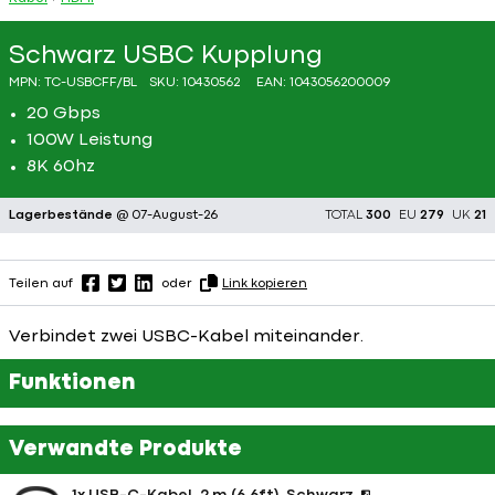
Schwarz USBC Kupplung
MPN:
TC-USBCFF/BL
SKU:
10430562
EAN:
1043056200009
20 Gbps
100W Leistung
8K 60hz
Lagerbestände
@ 07-August-26
TOTAL
300
EU
279
UK
21
Teilen auf
oder
Link kopieren
Verbindet zwei USBC-Kabel miteinander.
Funktionen
Verwandte Produkte