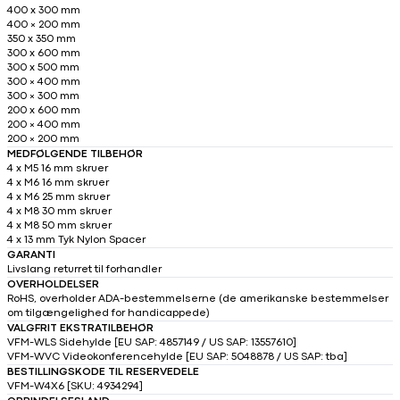
400 x 300 mm
400 × 200 mm
350 x 350 mm
300 x 600 mm
300 x 500 mm
300 × 400 mm
300 × 300 mm
200 x 600 mm
200 × 400 mm
200 × 200 mm
MEDFØLGENDE TILBEHØR
4 x M5 16 mm skruer
4 x M6 16 mm skruer
4 x M6 25 mm skruer
4 x M8 30 mm skruer
4 x M8 50 mm skruer
4 x 13 mm Tyk Nylon Spacer
GARANTI
Livslang returret til forhandler
OVERHOLDELSER
RoHS, overholder ADA-bestemmelserne (de amerikanske bestemmelser
om tilgængelighed for handicappede)
VALGFRIT EKSTRATILBEHØR
VFM-WLS Sidehylde [EU SAP: 4857149 / US SAP: 13557610]
VFM-WVC Videokonferencehylde [EU SAP: 5048878 / US SAP: tba]
BESTILLINGSKODE TIL RESERVEDELE
VFM-W4X6 [SKU: 4934294]