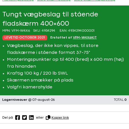
Tungt vægbeslag til stående
fladskærm 400×600
MPN:
VFM-W4X6
SKU:
4934294
EAN:
4934294000001
LEVETID OCTOBER 2021
Erstattet af
VFM-W4X6KIT
Vægbeslag, der ikke kan vippes, til store
fladskærme i stående format 37-75"
Monteringspunkter op til 400 (bred) x 600 mm (høj)
fra hinanden
Kraftig 100 kg / 220 lb SWL
Skærmen smækker på plads
Valgfri kamerahylde
Lagerniveauer
@ 07-august-26
TOTAL
0
Del på
eller
Kopier link