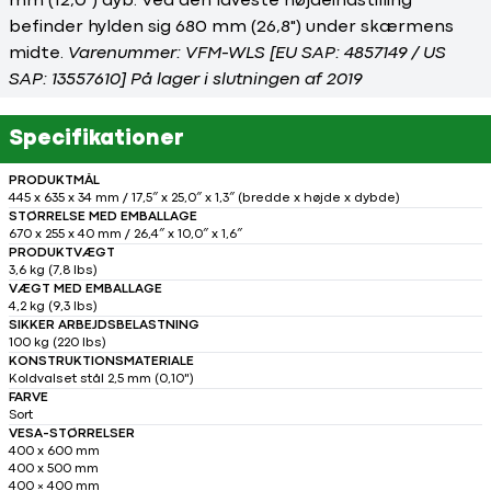
mm (12,0") dyb. Ved den laveste højdeindstilling
befinder hylden sig 680 mm (26,8") under skærmens
midte.
Varenummer: VFM-WLS [EU SAP: 4857149 / US
SAP: 13557610] På lager i slutningen af 2019
Specifikationer
PRODUKTMÅL
445 x 635 x 34 mm / 17,5″ x 25,0″ x 1,3″ (bredde x højde x dybde)
STØRRELSE MED EMBALLAGE
670 x 255 x 40 mm / 26,4″ x 10,0″ x 1,6″
PRODUKTVÆGT
3,6 kg (7,8 lbs)
VÆGT MED EMBALLAGE
4,2 kg (9,3 lbs)
SIKKER ARBEJDSBELASTNING
100 kg (220 lbs)
KONSTRUKTIONSMATERIALE
Koldvalset stål 2,5 mm (0,10")
FARVE
Sort
VESA-STØRRELSER
400 x 600 mm
400 x 500 mm
400 × 400 mm