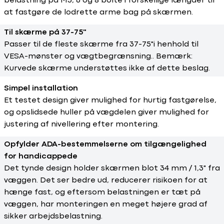
belastning på M5, 6 og 8 bolte i forskellige længder til
at fastgøre de lodrette arme bag på skærmen.
Til skærme på 37-75"
Passer til de fleste skærme fra 37-75"i henhold til
VESA-mønster og vægtbegrænsning.. Bemærk:
Kurvede skærme understøttes ikke af dette beslag.
Simpel installation
Et testet design giver mulighed for hurtig fastgørelse,
og opslidsede huller på vægdelen giver mulighed for
justering af nivellering efter montering.
Opfylder ADA-bestemmelserne om tilgængelighed
for handicappede
Det tynde design holder skærmen blot 34 mm / 1,3" fra
væggen. Det ser bedre ud, reducerer risikoen for at
hænge fast, og eftersom belastningen er tæt på
væggen, har monteringen en meget højere grad af
sikker arbejdsbelastning.