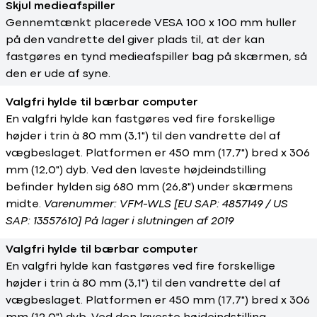
Skjul medieafspiller
Gennemtænkt placerede VESA 100 x 100 mm huller
på den vandrette del giver plads til, at der kan
fastgøres en tynd medieafspiller bag på skærmen, så
den er ude af syne.
Valgfri hylde til bærbar computer
En valgfri hylde kan fastgøres ved fire forskellige
højder i trin à 80 mm (3,1") til den vandrette del af
vægbeslaget. Platformen er 450 mm (17,7") bred x 306
mm (12,0") dyb. Ved den laveste højdeindstilling
befinder hylden sig 680 mm (26,8") under skærmens
midte.
Varenummer: VFM-WLS [EU SAP: 4857149 / US
SAP: 13557610] På lager i slutningen af 2019
Valgfri hylde til bærbar computer
En valgfri hylde kan fastgøres ved fire forskellige
højder i trin à 80 mm (3,1") til den vandrette del af
vægbeslaget. Platformen er 450 mm (17,7") bred x 306