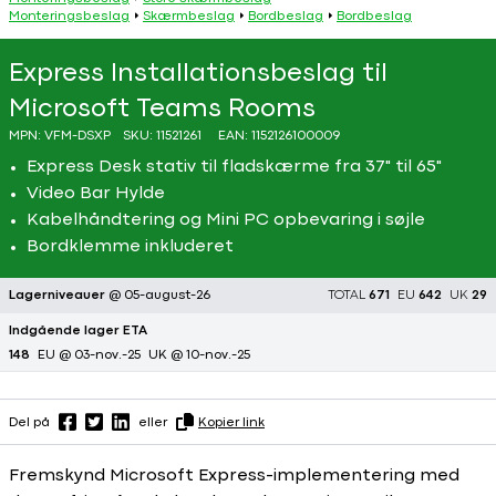
Monteringsbeslag
Skærmbeslag
Bordbeslag
Bordbeslag
Express Installationsbeslag til
Microsoft Teams Rooms
MPN:
VFM-DSXP
SKU:
11521261
EAN:
1152126100009
Express Desk stativ til fladskærme fra 37" til 65"
Video Bar Hylde
Kabelhåndtering og Mini PC opbevaring i søjle
Bordklemme inkluderet
Lagerniveauer
@ 05-august-26
TOTAL
671
EU
642
UK
29
Indgående lager ETA
148
EU @ 03-nov.-25
UK @ 10-nov.-25
Del på
eller
Kopier link
Fremskynd Microsoft Express-implementering med