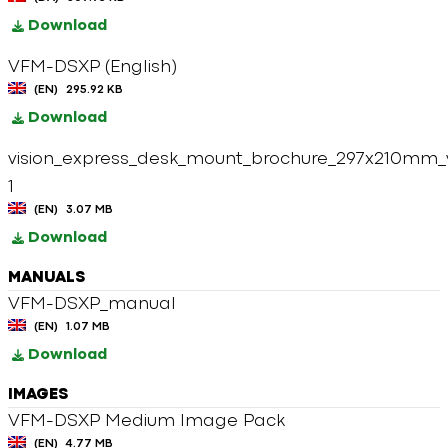
Download
VFM-DSXP (English)
(EN)
295.92 KB
Download
vision_express_desk_mount_brochure_297x210mm_
1
(EN)
3.07 MB
Download
MANUALS
VFM-DSXP_manual
(EN)
1.07 MB
Download
IMAGES
VFM-DSXP Medium Image Pack
(EN)
4.77 MB