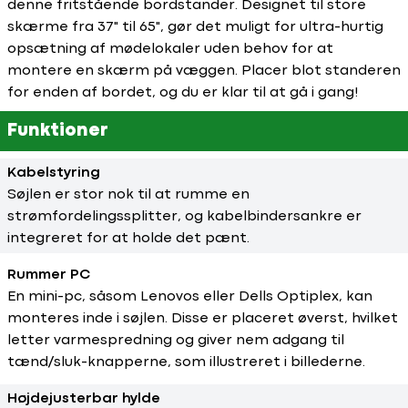
denne fritstående bordstander. Designet til store
skærme fra 37" til 65", gør det muligt for ultra-hurtig
opsætning af mødelokaler uden behov for at
montere en skærm på væggen. Placer blot standeren
for enden af bordet, og du er klar til at gå i gang!
Funktioner
Kabelstyring
Søjlen er stor nok til at rumme en
strømfordelingssplitter, og kabelbindersankre er
integreret for at holde det pænt.
Rummer PC
En mini-pc, såsom Lenovos eller Dells Optiplex, kan
monteres inde i søjlen. Disse er placeret øverst, hvilket
letter varmespredning og giver nem adgang til
tænd/sluk-knapperne, som illustreret i billederne.
Højdejusterbar hylde