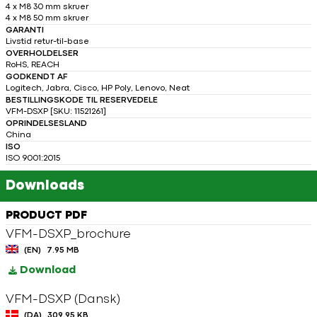
4 x M8 30 mm skruer
4 x M8 50 mm skruer
GARANTI
Livstid retur-til-base
OVERHOLDELSER
RoHS, REACH
GODKENDT AF
Logitech, Jabra, Cisco, HP Poly, Lenovo, Neat
BESTILLINGSKODE TIL RESERVEDELE
VFM-DSXP [SKU: 11521261]
OPRINDELSESLAND
China
ISO
ISO 9001:2015
Downloads
PRODUCT PDF
VFM-DSXP_brochure
(EN)
7.95 MB
Download
VFM-DSXP (Dansk)
(DA)
309.95 KB