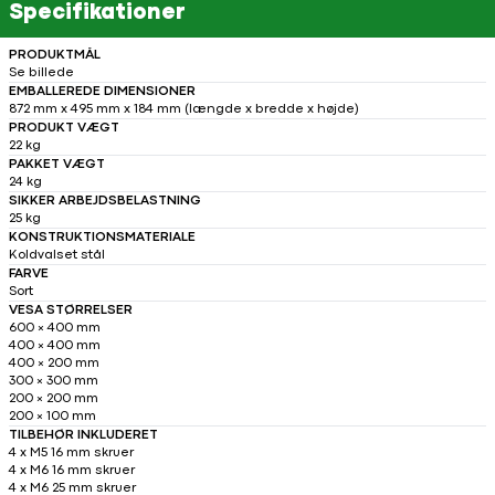
Specifikationer
PRODUKTMÅL
Se billede
EMBALLEREDE DIMENSIONER
872 mm x 495 mm x 184 mm (længde x bredde x højde)
PRODUKT VÆGT
22 kg
PAKKET VÆGT
24 kg
SIKKER ARBEJDSBELASTNING
25 kg
KONSTRUKTIONSMATERIALE
Koldvalset stål
FARVE
Sort
VESA STØRRELSER
600 × 400 mm
400 × 400 mm
400 × 200 mm
300 × 300 mm
200 × 200 mm
200 × 100 mm
TILBEHØR INKLUDERET
4 x M5 16 mm skruer
4 x M6 16 mm skruer
4 x M6 25 mm skruer