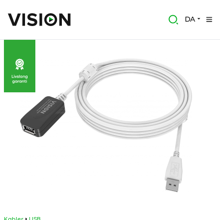
DA
Kabler
USB