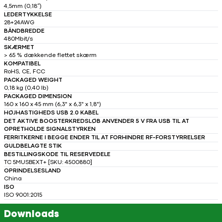
4,5mm (0,18″)
LEDERTYKKELSE
28+24AWG
BÅNDBREDDE
480Mbit/s
SKÆRMET
> 65 % dækkende flettet skærm
KOMPATIBEL
RoHS, CE, FCC
PACKAGED WEIGHT
0,18 kg (0,40 lb)
PACKAGED DIMENSION
160 x 160 x 45 mm (6,3" x 6,3" x 1,8")
HØJHASTIGHEDS USB 2.0 KABEL
DET AKTIVE BOOSTERKREDSLØB ANVENDER 5 V FRA USB TIL AT
OPRETHOLDE SIGNALSTYRKEN
FERRITKERNE I BEGGE ENDER TIL AT FORHINDRE RF-FORSTYRRELSER
GULDBELAGTE STIK
BESTILLINGSKODE TIL RESERVEDELE
TC 5MUSBEXT+ [SKU: 4500880]
OPRINDELSESLAND
China
ISO
ISO 9001:2015
Downloads