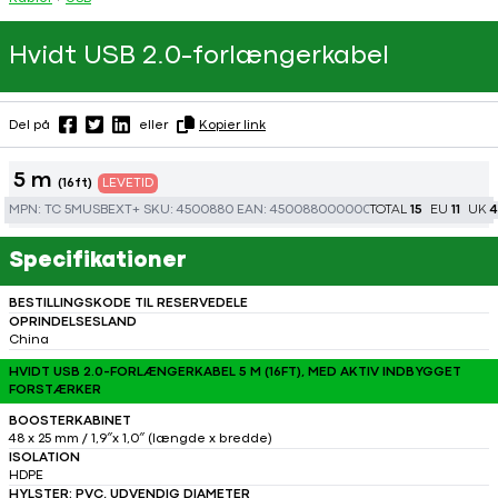
Hvidt USB 2.0-forlængerkabel
Del på
eller
Kopier link
5 m
(16ft)
LEVETID
MPN:
TC 5MUSBEXT+
SKU:
4500880
EAN:
450088000000
TOTAL
15
EU
11
UK
4
Specifikationer
BESTILLINGSKODE TIL RESERVEDELE
OPRINDELSESLAND
China
HVIDT USB 2.0-FORLÆNGERKABEL 5 M (16FT), MED AKTIV INDBYGGET
FORSTÆRKER
BOOSTERKABINET
48 x 25 mm / 1,9″x 1,0″ (længde x bredde)
ISOLATION
HDPE
HYLSTER: PVC, UDVENDIG DIAMETER