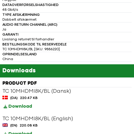
Forgyldt
DATAOVERFØRSELSHASTIGHED
48 Gbit/s
TYPE AFSKÆRMNING
Dobbelt afskærmet
AUDIO RETURN CHANNEL (ARC)
Ja
GARANTI
Livslang returret til forhandler
BESTILLINGSKODE TIL RESERVEDELE
TC 10MHDMI8K/BL [SKU: 9886220]
OPRINDELSESLAND
China
Downloads
PRODUCT PDF
TC 10MHDMI8K/BL (Dansk)
(DA)
220.47 KB
Download
TC 10MHDMI8K/BL (English)
(EN)
220.08 KB