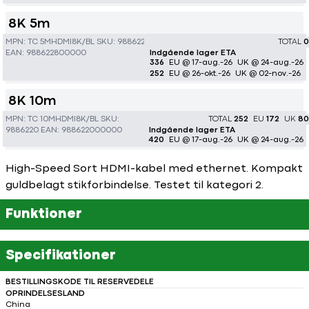
8K 5m
MPN:
TC 5MHDMI8K/BL
SKU:
9886228
TOTAL
0
EAN:
988622800000
Indgående lager ETA
336
EU @ 17-aug.-26
UK @ 24-aug.-26
252
EU @ 26-okt.-26
UK @ 02-nov.-26
8K 10m
MPN:
TC 10MHDMI8K/BL
SKU:
TOTAL
252
EU
172
UK
80
9886220
EAN:
988622000000
Indgående lager ETA
420
EU @ 17-aug.-26
UK @ 24-aug.-26
High-Speed Sort HDMI-kabel med ethernet. Kompakt
guldbelagt stikforbindelse. Testet til kategori 2.
Funktioner
Specifikationer
BESTILLINGSKODE TIL RESERVEDELE
OPRINDELSESLAND
China