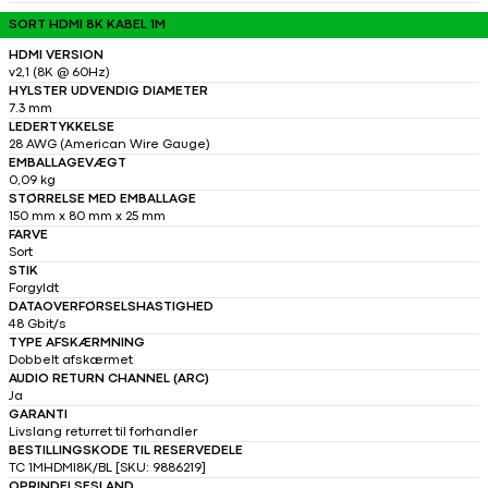
SORT HDMI 8K KABEL 1M
HDMI VERSION
v2,1 (8K @ 60Hz)
HYLSTER UDVENDIG DIAMETER
7.3 mm
LEDERTYKKELSE
28 AWG (American Wire Gauge)
EMBALLAGEVÆGT
0,09 kg
STØRRELSE MED EMBALLAGE
150 mm x 80 mm x 25 mm
FARVE
Sort
STIK
Forgyldt
DATAOVERFØRSELSHASTIGHED
48 Gbit/s
TYPE AFSKÆRMNING
Dobbelt afskærmet
AUDIO RETURN CHANNEL (ARC)
Ja
GARANTI
Livslang returret til forhandler
BESTILLINGSKODE TIL RESERVEDELE
TC 1MHDMI8K/BL [SKU: 9886219]
OPRINDELSESLAND