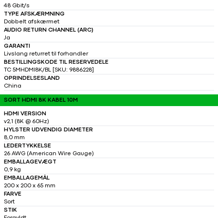
48 Gbit/s
TYPE AFSKÆRMNING
Dobbelt afskærmet
AUDIO RETURN CHANNEL (ARC)
Ja
GARANTI
Livslang returret til forhandler
BESTILLINGSKODE TIL RESERVEDELE
TC 5MHDMI8K/BL [SKU: 9886228]
OPRINDELSESLAND
China
SORT HDMI 8K KABEL 10M
HDMI VERSION
v2,1 (8K @ 60Hz)
HYLSTER UDVENDIG DIAMETER
8,0 mm
LEDERTYKKELSE
26 AWG (American Wire Gauge)
EMBALLAGEVÆGT
0,9 kg
EMBALLAGEMÅL
200 x 200 x 65 mm
FARVE
Sort
STIK