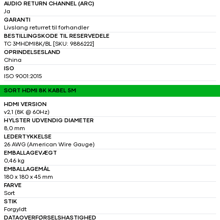
AUDIO RETURN CHANNEL (ARC)
Ja
GARANTI
Livslang returret til forhandler
BESTILLINGSKODE TIL RESERVEDELE
TC 3MHDMI8K/BL [SKU: 9886222]
OPRINDELSESLAND
China
ISO
ISO 9001:2015
SORT HDMI 8K KABEL 5M
HDMI VERSION
v2,1 (8K @ 60Hz)
HYLSTER UDVENDIG DIAMETER
8,0 mm
LEDERTYKKELSE
26 AWG (American Wire Gauge)
EMBALLAGEVÆGT
0,46 kg
EMBALLAGEMÅL
180 x 180 x 45 mm
FARVE
Sort
STIK
Forgyldt
DATAOVERFØRSELSHASTIGHED