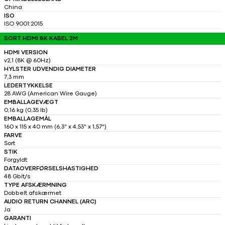
China
ISO
ISO 9001:2015
SORT HDMI 8K KABEL 2M
HDMI VERSION
v2,1 (8K @ 60Hz)
HYLSTER UDVENDIG DIAMETER
7,3 mm
LEDERTYKKELSE
28 AWG (American Wire Gauge)
EMBALLAGEVÆGT
0,16 kg (0,35 lb)
EMBALLAGEMÅL
160 x 115 x 40 mm (6,3" x 4,53" x 1,57")
FARVE
Sort
STIK
Forgyldt
DATAOVERFØRSELSHASTIGHED
48 Gbit/s
TYPE AFSKÆRMNING
Dobbelt afskærmet
AUDIO RETURN CHANNEL (ARC)
Ja
GARANTI