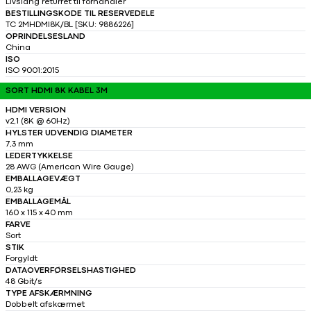
Livslang returret til forhandler
BESTILLINGSKODE TIL RESERVEDELE
TC 2MHDMI8K/BL [SKU: 9886226]
OPRINDELSESLAND
China
ISO
ISO 9001:2015
SORT HDMI 8K KABEL 3M
HDMI VERSION
v2,1 (8K @ 60Hz)
HYLSTER UDVENDIG DIAMETER
7,3 mm
LEDERTYKKELSE
28 AWG (American Wire Gauge)
EMBALLAGEVÆGT
0,23 kg
EMBALLAGEMÅL
160 x 115 x 40 mm
FARVE
Sort
STIK
Forgyldt
DATAOVERFØRSELSHASTIGHED
48 Gbit/s
TYPE AFSKÆRMNING
Dobbelt afskærmet