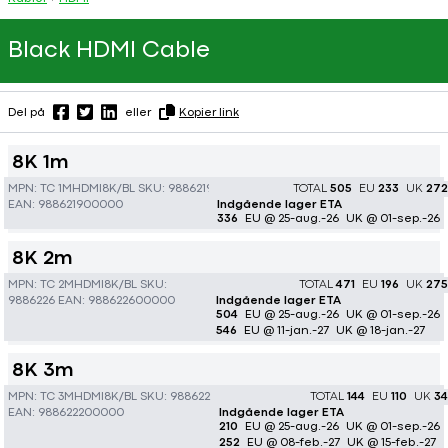
Black HDMI Cable
Del på
eller
Kopier link
8K 1m
MPN:
TC 1MHDMI8K/BL
SKU:
9886219
TOTAL
505
EU
233
UK
272
EAN:
988621900000
Indgående lager ETA
336
EU @ 25-aug.-26
UK @ 01-sep.-26
8K 2m
MPN:
TC 2MHDMI8K/BL
SKU:
TOTAL
471
EU
196
UK
275
9886226
EAN:
988622600000
Indgående lager ETA
504
EU @ 25-aug.-26
UK @ 01-sep.-26
546
EU @ 11-jan.-27
UK @ 18-jan.-27
8K 3m
MPN:
TC 3MHDMI8K/BL
SKU:
9886222
TOTAL
144
EU
110
UK
34
EAN:
988622200000
Indgående lager ETA
210
EU @ 25-aug.-26
UK @ 01-sep.-26
252
EU @ 08-feb.-27
UK @ 15-feb.-27