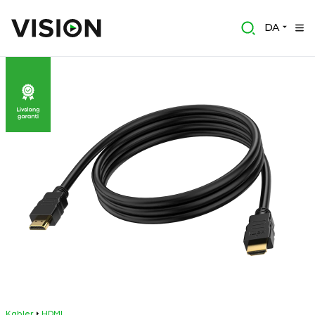
DA
Kabler
HDMI