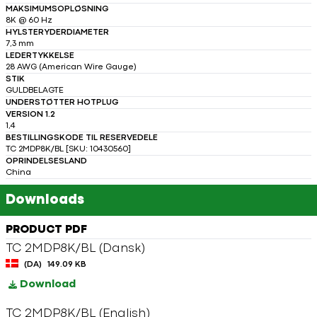
MAKSIMUMSOPLØSNING
8K @ 60 Hz
HYLSTERYDERDIAMETER
7,3 mm
LEDERTYKKELSE
28 AWG (American Wire Gauge)
STIK
GULDBELAGTE
UNDERSTØTTER HOTPLUG
VERSION 1.2
1,4
BESTILLINGSKODE TIL RESERVEDELE
TC 2MDP8K/BL [SKU: 10430560]
OPRINDELSESLAND
China
Downloads
PRODUCT PDF
TC 2MDP8K/BL (Dansk)
(DA)
149.09 KB
Download
TC 2MDP8K/BL (English)