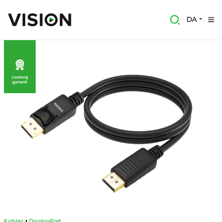
DA
Kabler
DisplayPort