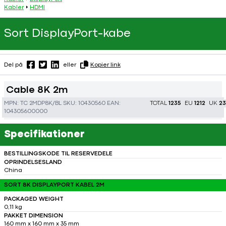
Kabler
HDMI
Sort DisplayPort-kabe
Del på
eller
Kopier link
Cable 8K 2m
MPN:
TC 2MDP8K/BL
SKU:
10430560
EAN:
TOTAL
1235
EU
1212
UK
23
104305600000
Specifikationer
BESTILLINGSKODE TIL RESERVEDELE
OPRINDELSESLAND
China
SORT 8K DISPLAYPORT KABEL 2M
PACKAGED WEIGHT
0,11 kg
PAKKET DIMENSION
160 mm x 160 mm x 35 mm