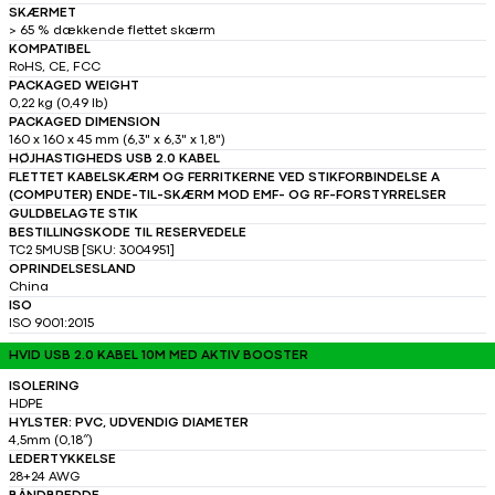
SKÆRMET
> 65 % dækkende flettet skærm
KOMPATIBEL
RoHS, CE, FCC
PACKAGED WEIGHT
0,22 kg (0,49 lb)
PACKAGED DIMENSION
160 x 160 x 45 mm (6,3" x 6,3" x 1,8")
HØJHASTIGHEDS USB 2.0 KABEL
FLETTET KABELSKÆRM OG FERRITKERNE VED STIKFORBINDELSE A
(COMPUTER) ENDE-TIL-SKÆRM MOD EMF- OG RF-FORSTYRRELSER
GULDBELAGTE STIK
BESTILLINGSKODE TIL RESERVEDELE
TC2 5MUSB [SKU: 3004951]
OPRINDELSESLAND
China
ISO
ISO 9001:2015
HVID USB 2.0 KABEL 10M MED AKTIV BOOSTER
ISOLERING
HDPE
HYLSTER: PVC, UDVENDIG DIAMETER
4,5mm (0,18″)
LEDERTYKKELSE
28+24 AWG