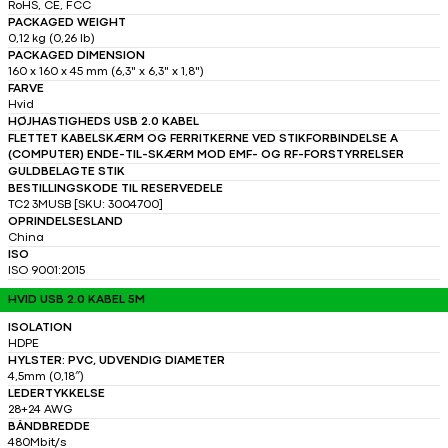
RoHS, CE, FCC
PACKAGED WEIGHT
0,12 kg (0,26 lb)
PACKAGED DIMENSION
160 x 160 x 45 mm (6,3" x 6,3" x 1,8")
FARVE
Hvid
HØJHASTIGHEDS USB 2.0 KABEL
FLETTET KABELSKÆRM OG FERRITKERNE VED STIKFORBINDELSE A
(COMPUTER) ENDE-TIL-SKÆRM MOD EMF- OG RF-FORSTYRRELSER
GULDBELAGTE STIK
BESTILLINGSKODE TIL RESERVEDELE
TC2 3MUSB [SKU: 3004700]
OPRINDELSESLAND
China
ISO
ISO 9001:2015
HVID USB 2.0 KABEL 5M
ISOLATION
HDPE
HYLSTER: PVC, UDVENDIG DIAMETER
4,5mm (0,18″)
LEDERTYKKELSE
28+24 AWG
BÅNDBREDDE
480Mbit/s