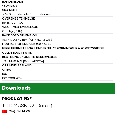
BÅNDBREDDE
480Mbit/s
SKÆRMET
> 65 % dækkende flettet skærm
OVERENSSTEMMELSE
RoHS, CE, FCC
VÆGT MED EMBALLAGE
0,50 kg (1,1 lb)
PACKAGED DIMENSION
180 x 170 x 70 mm (7,1" x 6,7" x 2,8")
HØJHASTIGHEDS USB 2.0 KABEL
FERRITKERNE I BEGGE ENDER TIL AT FORHINDRE RF-FORSTYRRELSE
GULDBELAGTE STIK
BESTILLINGSKODE TIL RESERVEDELE
TC 15MUSB+/2 [SKU: 7419234]
OPRINDELSESLAND
China
ISO
ISO 9001:2015
Downloads
PRODUCT PDF
TC 10MUSB+/2 (Dansk)
(DA)
24.94 KB