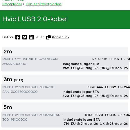
Frontplader
Kabler til frontpladen
Hvidt USB 2.0-kabel
Del på
eller
Kopier link
2m
MPN:
TC 2MUSB
SKU:
3265178
EAN:
TOTAL
119
EU
88
UK
31
326517800000
Indgående lager ETA
252
EU @ 25-aug.-26
UK @ 01-sep.-26
3m
(10ft)
MPN:
TC2 3MUSB
SKU:
3004700
TOTAL
446
EU
182
UK
264
EAN:
300470000000
Indgående lager ETA
420
EU @ 25-aug.-26
UK @ 01-sep.-26
5m
MPN:
TC2 5MUSB
SKU:
3004951
EAN:
TOTAL
1020
EU
414
UK
606
300495100000
Indgående lager ETA
714
EU @ 21-dec.-26
UK @ 28-dec.-26