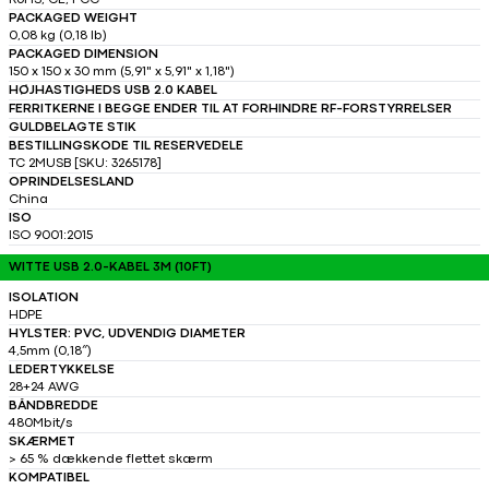
RoHS, CE, FCC
PACKAGED WEIGHT
0,08 kg (0,18 lb)
PACKAGED DIMENSION
150 x 150 x 30 mm (5,91" x 5,91" x 1,18")
HØJHASTIGHEDS USB 2.0 KABEL
FERRITKERNE I BEGGE ENDER TIL AT FORHINDRE RF-FORSTYRRELSER
GULDBELAGTE STIK
BESTILLINGSKODE TIL RESERVEDELE
TC 2MUSB [SKU: 3265178]
OPRINDELSESLAND
China
ISO
ISO 9001:2015
WITTE USB 2.0-KABEL 3M (10FT)
ISOLATION
HDPE
HYLSTER: PVC, UDVENDIG DIAMETER
4,5mm (0,18″)
LEDERTYKKELSE
28+24 AWG
BÅNDBREDDE
480Mbit/s
SKÆRMET
> 65 % dækkende flettet skærm
KOMPATIBEL