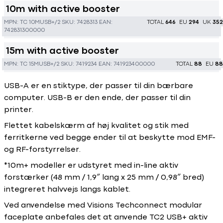
10m with active booster
MPN:
TC 10MUSB+/2
SKU:
7428313
EAN:
TOTAL
646
EU
294
UK
352
742831300000
15m with active booster
MPN:
TC 15MUSB+/2
SKU:
7419234
EAN:
741923400000
TOTAL
88
EU
88
USB-A er en stiktype, der passer til din bærbare
computer. USB-B er den ende, der passer til din
printer.
Flettet kabelskærm af høj kvalitet og stik med
ferritkerne ved begge ender til at beskytte mod EMF-
og RF-forstyrrelser.
*10m+ modeller er udstyret med in-line aktiv
forstærker (48 mm / 1,9″ lang x 25 mm / 0,98″ bred)
integreret halvvejs langs kablet.
Ved anvendelse med Visions Techconnect modular
faceplate anbefales det at anvende TC2 USB+ aktiv