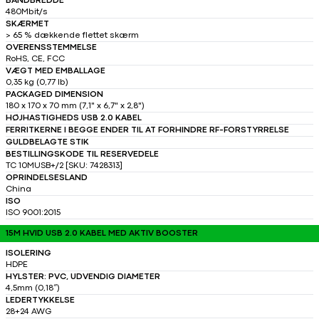
BÅNDBREDDE
480Mbit/s
SKÆRMET
> 65 % dækkende flettet skærm
OVERENSSTEMMELSE
RoHS, CE, FCC
VÆGT MED EMBALLAGE
0,35 kg (0,77 lb)
PACKAGED DIMENSION
180 x 170 x 70 mm (7,1" x 6,7" x 2,8")
HØJHASTIGHEDS USB 2.0 KABEL
FERRITKERNE I BEGGE ENDER TIL AT FORHINDRE RF-FORSTYRRELSE
GULDBELAGTE STIK
BESTILLINGSKODE TIL RESERVEDELE
TC 10MUSB+/2 [SKU: 7428313]
OPRINDELSESLAND
China
ISO
ISO 9001:2015
15M HVID USB 2.0 KABEL MED AKTIV BOOSTER
ISOLERING
HDPE
HYLSTER: PVC, UDVENDIG DIAMETER
4,5mm (0,18″)
LEDERTYKKELSE
28+24 AWG