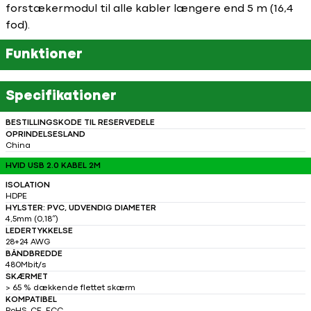
forstækermodul til alle kabler længere end 5 m (16,4
fod).
Funktioner
Specifikationer
BESTILLINGSKODE TIL RESERVEDELE
OPRINDELSESLAND
China
HVID USB 2.0 KABEL 2M
ISOLATION
HDPE
HYLSTER: PVC, UDVENDIG DIAMETER
4,5mm (0,18″)
LEDERTYKKELSE
28+24 AWG
BÅNDBREDDE
480Mbit/s
SKÆRMET
> 65 % dækkende flettet skærm
KOMPATIBEL