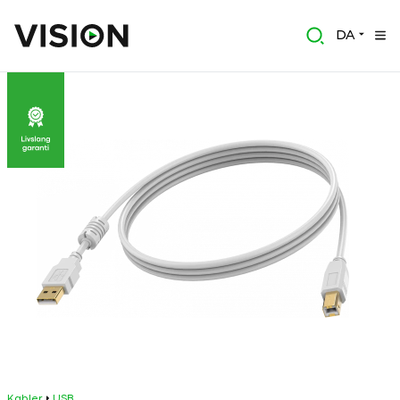
DA
Kabler
USB