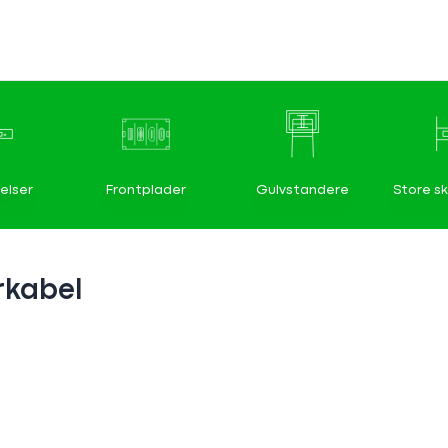
elser
Frontplader
Gulvstandere
Store s
rkabel