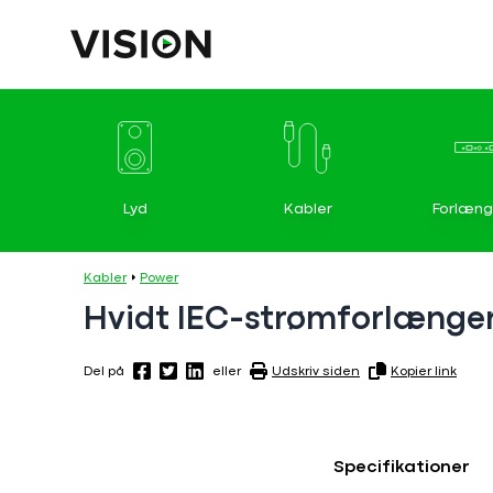
Lyd
Kabler
Forlæng
Kabler
Power
Hvidt IEC-strømforlænge
Del på
eller
Udskriv siden
Kopier link
Specifikationer