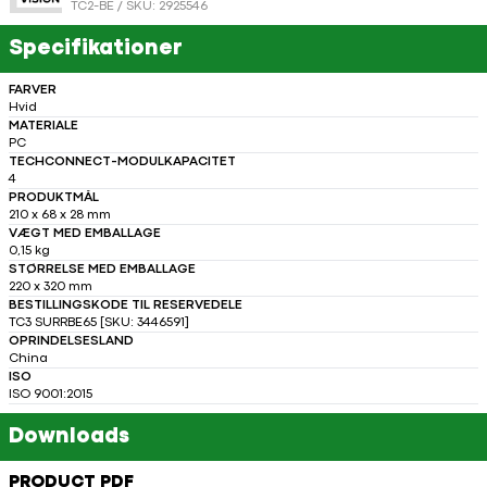
TC2-BE / SKU: 2925546
Specifikationer
FARVER
Hvid
MATERIALE
PC
TECHCONNECT-MODULKAPACITET
4
PRODUKTMÅL
210 x 68 x 28 mm
VÆGT MED EMBALLAGE
0,15 kg
STØRRELSE MED EMBALLAGE
220 x 320 mm
BESTILLINGSKODE TIL RESERVEDELE
TC3 SURRBE65 [SKU: 3446591]
OPRINDELSESLAND
China
ISO
ISO 9001:2015
Downloads
PRODUCT PDF