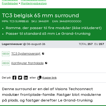
Frontplader
Monteringsbeslag
TC3 belgisk 65 mm surround
MPN:
TC3 SURRBE65
SKU:
3446591
EAN:
3446591000000
Ramme, der passer til fire moduler (ikke inkluderet)
Passer til standard 65 mm Le Grand-trunking
Lagerniveauer
@ 06-august-26
TOTAL
257
EU
257
TC3 Systemoversigt
Konfigurer frontplade
Del på
eller
Kopier link
Denne surround er en del af Visions Techconnect
modulær frontplade-familie. Fastgør blot modulerne
på plads, og fastgør derefter Le Grand-trunking.