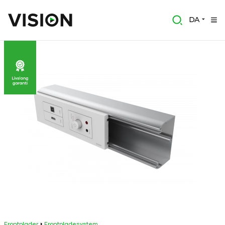
DA
Frontplader
Frontpladesystem