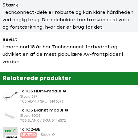
Stærk
Techconnect-dele er robuste og kan klare hårdheden
ved daglig brug. De indeholder forstærkende stivere
og forstærkning, hvor der er brug for det.
Bevist
I mere end 15 år har Techconnect forbedret og
udviklet en af de mest populære AV-frontplader i
verden.
Relaterede produkter
1x TC3 HDMI-modul
Stock: 397
TC3 HDMI / SKU: 3446573
1x TC3 Blankt modul
Stock: 3006
TC3 BLANK / SKU: 3446572
1x TC2-BE
LEVETID
Stock: 0