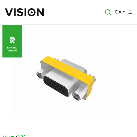
DA
Kabler
VGA