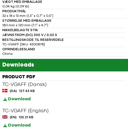
VÆGT MED EMBALLAGE
0,04 kg (0,09 lb)
PRODUKTMÅL
32 x 18 x 13 mm (1,3″ x 0,7″ x 0,5″)
STØRRELSE MED EMBALLAGE
180 mm x 120 mm (7,1″ x 4,7″)
NIKKELBELAGTE STIK
JÆVNSTRØM (DC) 300 V / 0,02 S
BESTILLINGSKODE TIL RESERVEDELE
TC-VGAFF [SKU: 4500878]
OPRINDELSESLAND
China
Downloads
PRODUCT PDF
TC-VGAFF (Dansk)
(DA)
127.43 KB
Download
TC-VGAFF (English)
(EN)
125.21 KB
Download