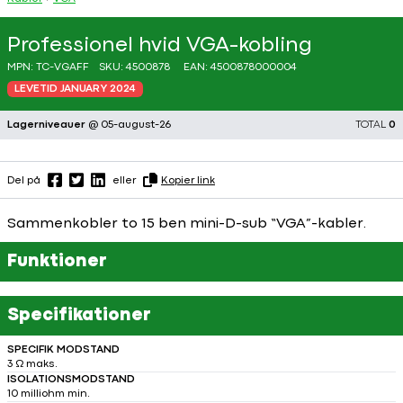
Professionel hvid VGA-kobling
MPN:
TC-VGAFF
SKU:
4500878
EAN:
4500878000004
LEVETID JANUARY 2024
Lagerniveauer
@ 05-august-26
TOTAL
0
Del på
eller
Kopier link
Sammenkobler to 15 ben mini-D-sub “VGA”-kabler.
Funktioner
Specifikationer
SPECIFIK MODSTAND
3 Ω maks.
ISOLATIONSMODSTAND
10 milliohm min.