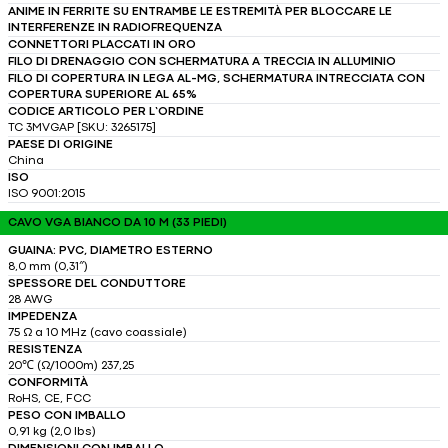
ANIME IN FERRITE SU ENTRAMBE LE ESTREMITÀ PER BLOCCARE LE
INTERFERENZE IN RADIOFREQUENZA
CONNETTORI PLACCATI IN ORO
FILO DI DRENAGGIO CON SCHERMATURA A TRECCIA IN ALLUMINIO
FILO DI COPERTURA IN LEGA AL-MG, SCHERMATURA INTRECCIATA CON
COPERTURA SUPERIORE AL 65%
CODICE ARTICOLO PER L’ORDINE
TC 3MVGAP [SKU: 3265175]
PAESE DI ORIGINE
China
ISO
ISO 9001:2015
CAVO VGA BIANCO DA 10 M (33 PIEDI)
GUAINA: PVC, DIAMETRO ESTERNO
8,0 mm (0,31″)
SPESSORE DEL CONDUTTORE
28 AWG
IMPEDENZA
75 Ω a 10 MHz (cavo coassiale)
RESISTENZA
20℃ (Ω/1000m) 237,25
CONFORMITÀ
RoHS, CE, FCC
PESO CON IMBALLO
0,91 kg (2,0 lbs)