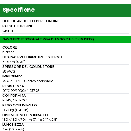
Specifiche
CODICE ARTICOLO PER L’ORDINE
PAESE DI ORIGINE
China
CAVO PROFESSIONALE VGA BIANCO DA 3 M (10 PIEDI)
COLORE
bianca
GUAINA: PVC, DIAMETRO ESTERNO
8,0 mm (0,31″)
SPESSORE DEL CONDUTTORE
28 AWG
IMPEDENZA
75 Ω a 10 MHz (cavo coassiale)
RESISTENZA
20℃ (Ω/1000m) 237,25
CONFORMITÀ
RoHS, CE, FCC
PESO CON IMBALLO
0,22 kg (0,49 lb)
DIMENSIONI CON IMBALLO
180 x 180 x 70 mm (7,1" x 7,1" x 2,8")
LUNGHEZZA
3 m (10 piedi)