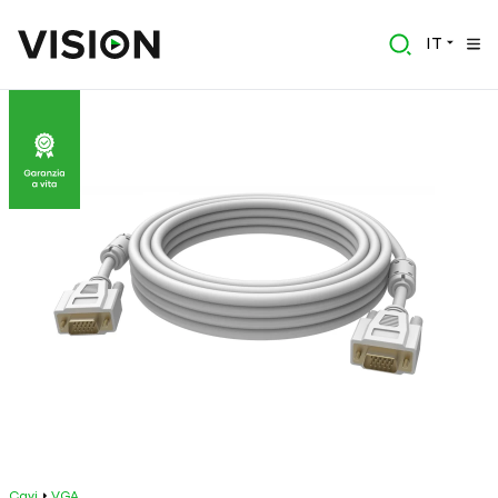
IT
Cavi
VGA