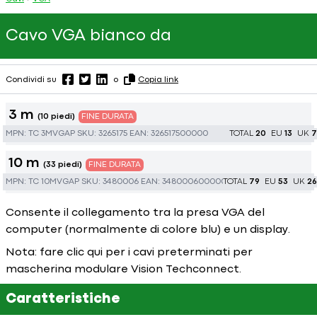
Cavo VGA bianco da
Condividi su
o
Copia link
3 m
(10 piedi)
FINE DURATA
MPN:
TC 3MVGAP
SKU:
3265175
EAN:
326517500000
TOTAL
20
EU
13
UK
7
10 m
(33 piedi)
FINE DURATA
MPN:
TC 10MVGAP
SKU:
3480006
EAN:
348000600000
TOTAL
79
EU
53
UK
26
Consente il collegamento tra la presa VGA del
computer (normalmente di colore blu) e un display.
Nota: fare
clic
qui per i cavi preterminati per
mascherina modulare Vision Techconnect.
Caratteristiche