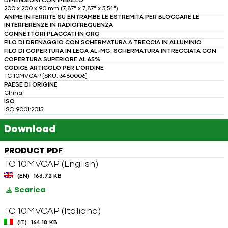
DIMENSIONI CON IMBALLO
200 x 200 x 90 mm (7,87" x 7,87" x 3,54")
ANIME IN FERRITE SU ENTRAMBE LE ESTREMITÀ PER BLOCCARE LE
INTERFERENZE IN RADIOFREQUENZA
CONNETTORI PLACCATI IN ORO
FILO DI DRENAGGIO CON SCHERMATURA A TRECCIA IN ALLUMINIO
FILO DI COPERTURA IN LEGA AL-MG, SCHERMATURA INTRECCIATA CON
COPERTURA SUPERIORE AL 65%
CODICE ARTICOLO PER L’ORDINE
TC 10MVGAP [SKU: 3480006]
PAESE DI ORIGINE
China
ISO
ISO 9001:2015
Download
PRODUCT PDF
TC 10MVGAP (English)
(EN)
163.72 KB
Scarica
TC 10MVGAP (Italiano)
(IT)
164.18 KB