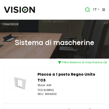
IT
Mascherine
Sistema di mascherine
Filtro Sistema di mascherine (6)
Placca a 1 posto Regno Unito
TC3
Stock: 434
TC3 SURR1G
SKU: 3446602