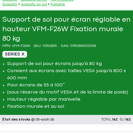
Supports
Supports au sol
Portable
Support de sol pour écran réglable en
hauteur VFM-F26W Fixation murale
80 kg
MPN:
VFM-F26W
SKU:
11950545
EAN:
1195054500008
SERIES X
Support de sol pour écrans jusqu'à 80 kg
Convient aux écrans avec tailles VESA jusqu'à 800 x
600 mm
Pour écrans de 55 à 100″
(sous réserve du motif VESA et de la limite de poids)
Hauteur réglable par manivelle
Fixation murale et au sol
État des stocks
@ 05-août-26
TOTAL
162
EU
162