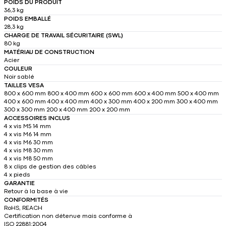
POIDS DU PRODUIT
36,3 kg
POIDS EMBALLÉ
28,3 kg
CHARGE DE TRAVAIL SÉCURITAIRE (SWL)
80 kg
MATÉRIAU DE CONSTRUCTION
Acier
COULEUR
Noir sablé
TAILLES VESA
800 x 600 mm 800 x 400 mm 600 x 600 mm 600 x 400 mm 500 x 400 mm
400 x 600 mm 400 x 400 mm 400 x 300 mm 400 x 200 mm 300 x 400 mm
300 x 300 mm 200 x 400 mm 200 x 200 mm
ACCESSOIRES INCLUS
4 x vis M5 14 mm
4 x vis M6 14 mm
4 x vis M6 30 mm
4 x vis M8 30 mm
4 x vis M8 50 mm
8 x clips de gestion des câbles
4 x pieds
GARANTIE
Retour à la base à vie
CONFORMITÉS
RoHS, REACH
Certification non détenue mais conforme à
ISO 22881:2004