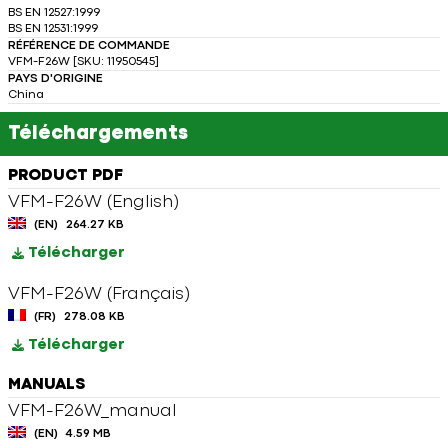
BS EN 12527:1999
BS EN 12531:1999
RÉFÉRENCE DE COMMANDE
VFM-F26W [SKU: 11950545]
PAYS D'ORIGINE
China
Téléchargements
PRODUCT PDF
VFM-F26W (English)
(EN)
264.27 KB
Télécharger
VFM-F26W (Français)
(FR)
278.08 KB
Télécharger
MANUALS
VFM-F26W_manual
(EN)
4.59 MB