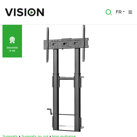
FR
Supports
Supports au sol
Non motorisé