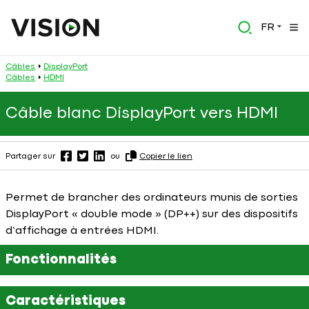
FR
Câbles
DisplayPort
Câbles
HDMI
Câble blanc DisplayPort vers HDMI
Partager sur
ou
Copier le lien
Permet de brancher des ordinateurs munis de sorties
DisplayPort « double mode » (DP++) sur des dispositifs
d’affichage à entrées HDMI.
Fonctionnalités
Caractéristiques