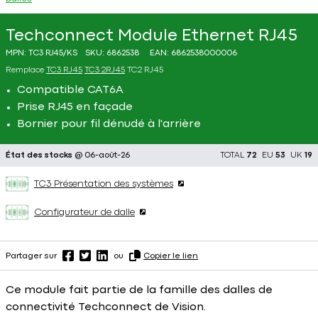
Techconnect Module Ethernet RJ45
MPN:
TC3 RJ45/KS
SKU:
6862538
EAN:
6862538000006
Remplace
TC3 RJ45
TC3 2RJ45
TC2 RJ45
Compatible CAT6A
Prise RJ45 en façade
Bornier pour fil dénudé à l'arrière
État des stocks
@ 06-août-26
TOTAL
72
EU
53
UK
19
TC3 Présentation des systèmes
Configurateur de dalle
Partager sur
ou
Copier le lien
Ce module fait partie de la famille des dalles de
connectivité Techconnect de Vision.