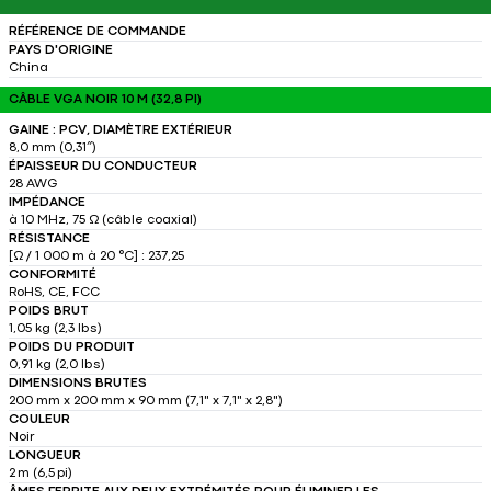
RÉFÉRENCE DE COMMANDE
PAYS D'ORIGINE
China
CÂBLE VGA NOIR 10 M (32,8 PI)
GAINE : PCV, DIAMÈTRE EXTÉRIEUR
8,0 mm (0,31″)
ÉPAISSEUR DU CONDUCTEUR
28 AWG
IMPÉDANCE
à 10 MHz, 75 Ω (câble coaxial)
RÉSISTANCE
[Ω / 1 000 m à 20 °C] : 237,25
CONFORMITÉ
RoHS, CE, FCC
POIDS BRUT
1,05 kg (2,3 lbs)
POIDS DU PRODUIT
0,91 kg (2,0 lbs)
DIMENSIONS BRUTES
200 mm x 200 mm x 90 mm (7,1" x 7,1" x 2,8")
COULEUR
Noir
LONGUEUR
2 m (6,5 pi)