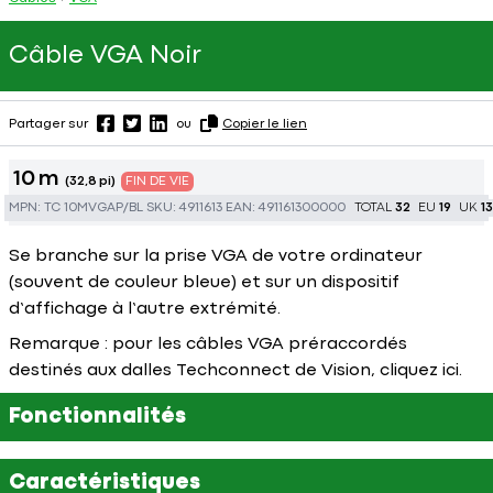
Câble VGA Noir
Partager sur
ou
Copier le lien
10 m
(32,8 pi)
FIN DE VIE
MPN:
TC 10MVGAP/BL
SKU:
4911613
EAN:
491161300000
TOTAL
32
EU
19
UK
13
Se branche sur la prise VGA de votre ordinateur
(souvent de couleur bleue) et sur un dispositif
d’affichage à l’autre extrémité.
Remarque : pour les câbles VGA préraccordés
destinés aux dalles Techconnect de Vision, cliquez
ici
.
Fonctionnalités
Caractéristiques