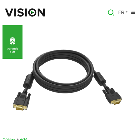
FR
Câbles
VGA